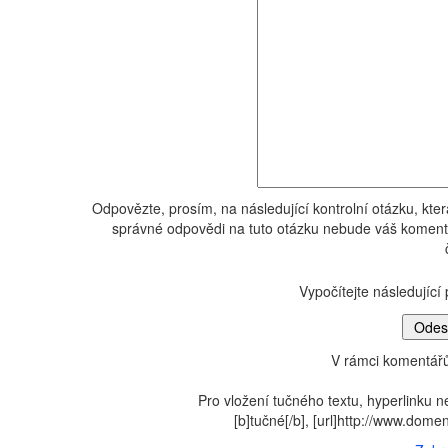
Odpovězte, prosím, na následující kontrolní otázku, kte
správné odpovědi na tuto otázku nebude váš komentá
Vypočítejte následující 
V rámci komentářů
Pro vložení tučného textu, hyperlinku n
[b]tučné[/b], [url]http://www.dom