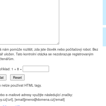
rá nám pomůže rozlišit, zda jste člověk nebo počítačový robot. Bez
ř uložen. Tato kontrolní otázka se nezobrazuje registrovaným
čtenářům.
příklad: 1 + 8 =
 nelze používat HTML tagy.
ebo e-mailové adresy využijte následující značky:
eny.cz[/url], [email]jmeno@domena.cz[/email]