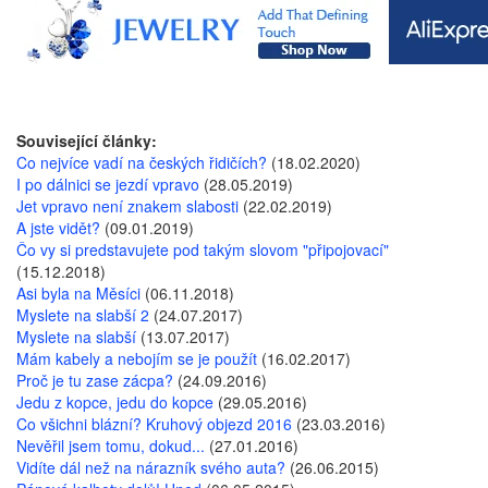
Související články:
Co nejvíce vadí na českých řidičích?
(18.02.2020)
I po dálnici se jezdí vpravo
(28.05.2019)
Jet vpravo není znakem slabosti
(22.02.2019)
A jste vidět?
(09.01.2019)
Čo vy si predstavujete pod takým slovom "připojovací"
(15.12.2018)
Asi byla na Měsíci
(06.11.2018)
Myslete na slabší 2
(24.07.2017)
Myslete na slabší
(13.07.2017)
Mám kabely a nebojím se je použít
(16.02.2017)
Proč je tu zase zácpa?
(24.09.2016)
Jedu z kopce, jedu do kopce
(29.05.2016)
Co všichni blázní? Kruhový objezd 2016
(23.03.2016)
Nevěřil jsem tomu, dokud...
(27.01.2016)
Vidíte dál než na nárazník svého auta?
(26.06.2015)