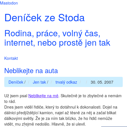
Mastodon
Deníček ze Stoda
Rodina, práce, volný čas,
internet, nebo prostě jen tak
Kontakt
Neblikejte na auta
Deníček
/
Jen tak
/
trvalý odkaz
30. 05. 2007
Už jsem psal
Neblikejte na mě
. Skutečně je to zbytečné a nemám
to rád.
Dnes jsem viděl řidiče, který to dotáhnul k dokonalosti. Dojel na
dálnici předjíždějící kamion, najel až těsně za něj a začal blikat
dálkovými světly. Že je za ním tak blízko, že ho řidič nemůže
vidět, mu zřejmě nedošlo. Hlavně, že si ulevil.