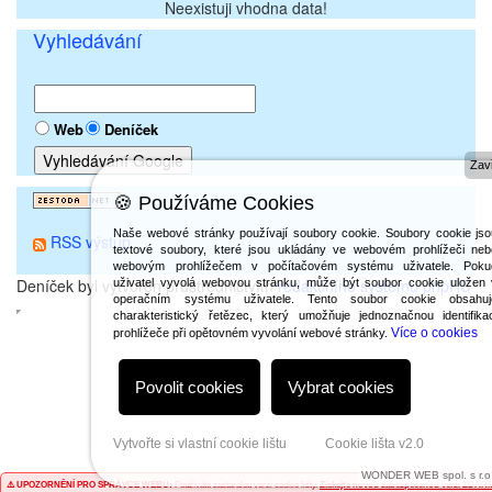
Neexistuji vhodna data!
Vyhledávání
Web
Deníček
Zavř
🍪 Používáme Cookies
Naše webové stránky používají soubory cookie. Soubory cookie jso
RSS výstup
textové soubory, které jsou ukládány ve webovém prohlížeči neb
webovým prohlížečem v počítačovém systému uživatele. Poku
Deníček byl vytvořen prostřednictvím
redakčního systému phpRS
uživatel vyvolá webovou stránku, může být soubor cookie uložen 
operačním systému uživatele. Tento soubor cookie obsahuj
charakteristický řetězec, který umožňuje jednoznačnou identifika
Více o cookies
prohlížeče při opětovném vyvolání webové stránky.
Povolit cookies
Vybrat cookies
Vytvořte si vlastní cookie lištu
Cookie lišta v2.0
WONDER WEB spol. s r.o
⚠️ UPOZORNĚNÍ PRO SPRÁVCE WEBU:
Používáte zastaralou verzi cookie lišty.
Získejte novou zabezpečenou verzi ZDAR