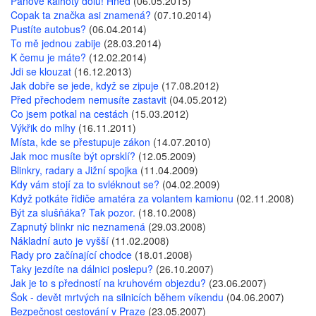
Pánové kalhoty dolů! Hned
(06.05.2015)
Copak ta značka asi znamená?
(07.10.2014)
Pustíte autobus?
(06.04.2014)
To mě jednou zabije
(28.03.2014)
K čemu je máte?
(12.02.2014)
Jdi se klouzat
(16.12.2013)
Jak dobře se jede, když se zipuje
(17.08.2012)
Před přechodem nemusíte zastavit
(04.05.2012)
Co jsem potkal na cestách
(15.03.2012)
Výkřik do mlhy
(16.11.2011)
Místa, kde se přestupuje zákon
(14.07.2010)
Jak moc musíte být oprsklí?
(12.05.2009)
Blinkry, radary a Jižní spojka
(11.04.2009)
Kdy vám stojí za to svléknout se?
(04.02.2009)
Když potkáte řidiče amatéra za volantem kamionu
(02.11.2008)
Být za slušňáka? Tak pozor.
(18.10.2008)
Zapnutý blinkr nic neznamená
(29.03.2008)
Nákladní auto je vyšší
(11.02.2008)
Rady pro začínající chodce
(18.01.2008)
Taky jezdíte na dálnici poslepu?
(26.10.2007)
Jak je to s předností na kruhovém objezdu?
(23.06.2007)
Šok - devět mrtvých na silnicích během víkendu
(04.06.2007)
Bezpečnost cestování v Praze
(23.05.2007)