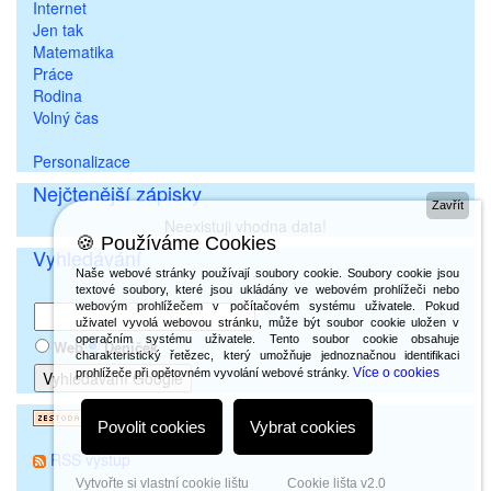
Internet
Jen tak
Matematika
Práce
Rodina
Volný čas
Personalizace
Nejčtenější zápisky
Zavřít
Neexistuji vhodna data!
🍪 Používáme Cookies
Vyhledávání
Naše webové stránky používají soubory cookie. Soubory cookie jsou
textové soubory, které jsou ukládány ve webovém prohlížeči nebo
webovým prohlížečem v počítačovém systému uživatele. Pokud
uživatel vyvolá webovou stránku, může být soubor cookie uložen v
operačním systému uživatele. Tento soubor cookie obsahuje
Web
Deníček
charakteristický řetězec, který umožňuje jednoznačnou identifikaci
Více o cookies
prohlížeče při opětovném vyvolání webové stránky.
Povolit cookies
Vybrat cookies
RSS výstup
Vytvořte si vlastní cookie lištu
Cookie lišta v2.0