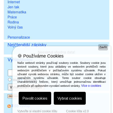
Internet
Jen tak
Matematika
Práce
Rodina
Volný čas
Personalizace
Nejčtenější zápisky
Zavřít
Neexistuji vhodna data!
🍪 Používáme Cookies
Vyhledávání
Naše webové stránky používají soubory cookie. Soubory cookie jsou
textové soubory, které jsou ukládány ve webovém prohlížeči nebo
webovým prohlížečem v počítačovém systému uživatele. Pokud
uživatel vyvolá webovou stránku, může být soubor cookie uložen v
operačním systému uživatele. Tento soubor cookie obsahuje
Web
Deníček
charakteristický řetězec, který umožňuje jednoznačnou identifikaci
Více o cookies
prohlížeče při opětovném vyvolání webové stránky.
Povolit cookies
Vybrat cookies
RSS výstup
Vytvořte si vlastní cookie lištu
Cookie lišta v2.0