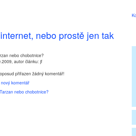
Ko
internet, nebo prostě jen tak
arzan nebo chobotnice?
.2009, autor článku: jf
doposud přiřazen žádný komentář!
t nový komentář
 Tarzan nebo chobotnice?