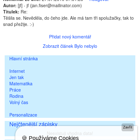
Autor:
[jf] - jf (jan.fiser@mailinator.com)
Titulek:
Re:
Těšila se. Nevěděla, do čeho jde. Ale má tam tři spolužačky, tak to
snad přežije. :-)
Přidat nový komentář
Zobrazit článek Bylo nebylo
Hlavní stránka
Internet
Jen tak
Matematika
Práce
Rodina
Volný čas
Personalizace
Nejčtenější zápisky
Zavřít
Neexistuji vhodna data!
🍪 Používáme Cookies