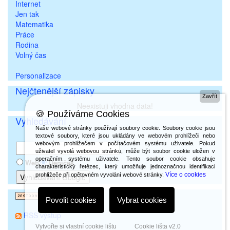
Internet
Jen tak
Matematika
Práce
Rodina
Volný čas
Personalizace
Nejčtenější zápisky
Zavřít
Neexistuji vhodna data!
🍪 Používáme Cookies
Vyhledávání
Naše webové stránky používají soubory cookie. Soubory cookie jsou
textové soubory, které jsou ukládány ve webovém prohlížeči nebo
webovým prohlížečem v počítačovém systému uživatele. Pokud
uživatel vyvolá webovou stránku, může být soubor cookie uložen v
operačním systému uživatele. Tento soubor cookie obsahuje
Web
Deníček
charakteristický řetězec, který umožňuje jednoznačnou identifikaci
Více o cookies
prohlížeče při opětovném vyvolání webové stránky.
Povolit cookies
Vybrat cookies
RSS výstup
Vytvořte si vlastní cookie lištu
Cookie lišta v2.0