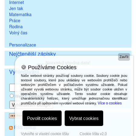
Internet
Jen tak
Matematika
Práce
Rodina
Volný čas
Personalizace
Nejčtenější zápisky
Zavřít
Neexistuji vhodna data!
🍪 Používáme Cookies
Vyhledávání
Naše webové stránky používají soubory cookie. Soubory cookie jsou
textové soubory, které jsou ukládány ve webovém prohlížeči nebo
webovým prohlížečem v počítačovém systému uživatele. Pokud
uživatel vyvolá webovou stránku, může být soubor cookie uložen v
operačním systému uživatele. Tento soubor cookie obsahuje
Web
Deníček
charakteristický řetězec, který umožňuje jednoznačnou identifikaci
Více o cookies
prohlížeče při opětovném vyvolání webové stránky.
Povolit cookies
Vybrat cookies
RSS výstup
Vytvořte si vlastní cookie lištu
Cookie lišta v2.0