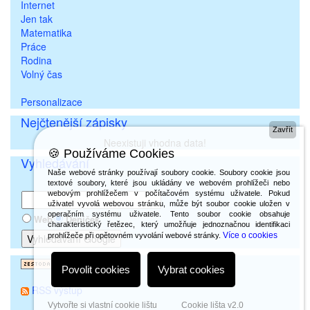
Internet
Jen tak
Matematika
Práce
Rodina
Volný čas
Personalizace
Nejčtenější zápisky
Zavřít
Neexistuji vhodna data!
🍪 Používáme Cookies
Vyhledávání
Naše webové stránky používají soubory cookie. Soubory cookie jsou
textové soubory, které jsou ukládány ve webovém prohlížeči nebo
webovým prohlížečem v počítačovém systému uživatele. Pokud
uživatel vyvolá webovou stránku, může být soubor cookie uložen v
operačním systému uživatele. Tento soubor cookie obsahuje
Web
Deníček
charakteristický řetězec, který umožňuje jednoznačnou identifikaci
Více o cookies
prohlížeče při opětovném vyvolání webové stránky.
Povolit cookies
Vybrat cookies
RSS výstup
Vytvořte si vlastní cookie lištu
Cookie lišta v2.0