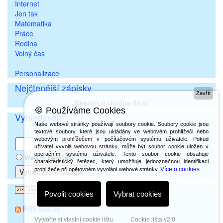
Internet
Jen tak
Matematika
Práce
Rodina
Volný čas
Personalizace
Nejčtenější zápisky
Zavřít
Neexistuji vhodna data!
🍪 Používáme Cookies
Vyhledávání
Naše webové stránky používají soubory cookie. Soubory cookie jsou
textové soubory, které jsou ukládány ve webovém prohlížeči nebo
webovým prohlížečem v počítačovém systému uživatele. Pokud
uživatel vyvolá webovou stránku, může být soubor cookie uložen v
operačním systému uživatele. Tento soubor cookie obsahuje
Web
Deníček
charakteristický řetězec, který umožňuje jednoznačnou identifikaci
Více o cookies
prohlížeče při opětovném vyvolání webové stránky.
Povolit cookies
Vybrat cookies
RSS výstup
Vytvořte si vlastní cookie lištu
Cookie lišta v2.0