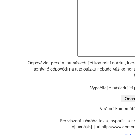
Odpovězte, prosím, na následující kontrolní otázku, kte
správné odpovědi na tuto otázku nebude váš komentá
Vypočítejte následující 
V rámci komentářů
Pro vložení tučného textu, hyperlinku n
[b]tučné[/b], [url]http://www.dom