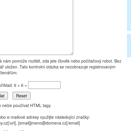
rá nám pomůže rozlišit, zda jste člověk nebo počítačový robot. Bez
ř uložen. Tato kontrolní otázka se nezobrazuje registrovaným
čtenářům.
příklad: 6 + 6 =
 nelze používat HTML tagy.
ebo e-mailové adresy využijte následující značky:
eny.cz[/url], [email]jmeno@domena.cz[/email]