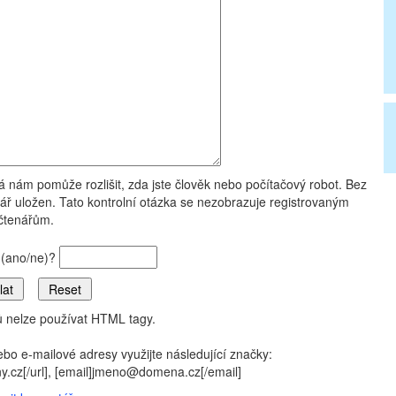
rá nám pomůže rozlišit, zda jste člověk nebo počítačový robot. Bez
ř uložen. Tato kontrolní otázka se nezobrazuje registrovaným
čtenářům.
i (ano/ne)?
 nelze používat HTML tagy.
ebo e-mailové adresy využijte následující značky:
eny.cz[/url], [email]jmeno@domena.cz[/email]