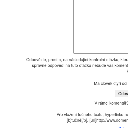
Odpovězte, prosím, na následující kontrolní otázku, kte
správné odpovědi na tuto otázku nebude váš komentá
Má člověk čtyři oč
V rámci komentářů
Pro vložení tučného textu, hyperlinku n
[b]tučné[/b], [url]http://www.dom