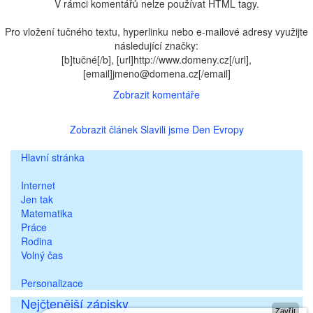
V rámci komentářů nelze používat HTML tagy.
Pro vložení tučného textu, hyperlinku nebo e-mailové adresy využijte
následující značky:
[b]tučné[/b], [url]http://www.domeny.cz[/url],
[email]jmeno@domena.cz[/email]
Zobrazit komentáře
Zobrazit článek Slavili jsme Den Evropy
Hlavní stránka
Internet
Jen tak
Matematika
Práce
Rodina
Volný čas
Personalizace
Nejčtenější zápisky
Zavřít