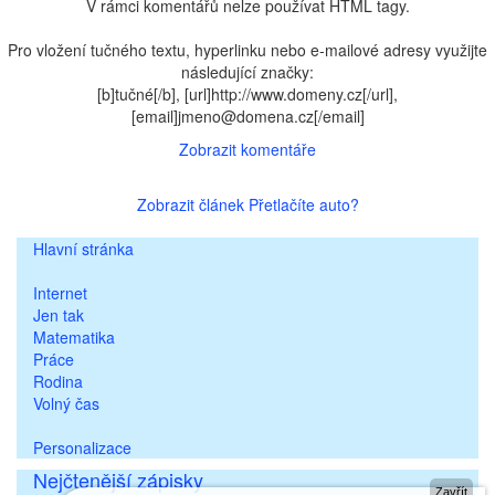
V rámci komentářů nelze používat HTML tagy.
Pro vložení tučného textu, hyperlinku nebo e-mailové adresy využijte
následující značky:
[b]tučné[/b], [url]http://www.domeny.cz[/url],
[email]jmeno@domena.cz[/email]
Zobrazit komentáře
Zobrazit článek Přetlačíte auto?
Hlavní stránka
Internet
Jen tak
Matematika
Práce
Rodina
Volný čas
Personalizace
Nejčtenější zápisky
Zavřít