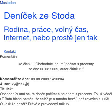
Mastodon
Deníček ze Stoda
Rodina, práce, volný čas,
internet, nebo prostě jen tak
Kontakt
Komentáře
ke článku: Obchodníci neumí počítat s procenty
ze dne 06.08.2009, autor článku: jf
Komentář ze dne:
09.08.2009 14:33:04
Autor:
xy@cz (@)
Titulek:
Obchodníci umí sakra dobře počítat a nejenom s procenty. To už věděl
i T.Baťa blahé paměti, že 99Kč je o mnoho hezčí, než rovných 100Kč.
O kolik že hezčí? Právě o provedený nákup...