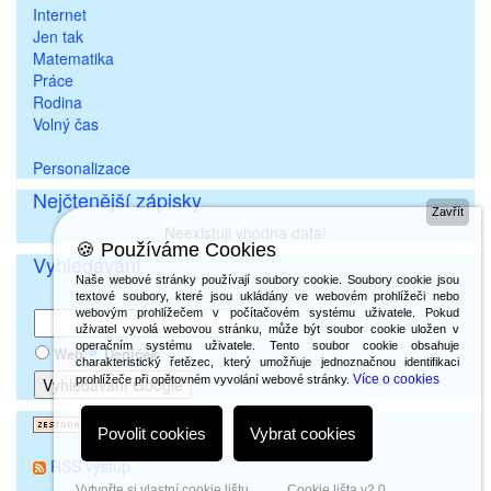
Internet
Jen tak
Matematika
Práce
Rodina
Volný čas
Personalizace
Nejčtenější zápisky
Zavřít
Neexistuji vhodna data!
🍪 Používáme Cookies
Vyhledávání
Naše webové stránky používají soubory cookie. Soubory cookie jsou
textové soubory, které jsou ukládány ve webovém prohlížeči nebo
webovým prohlížečem v počítačovém systému uživatele. Pokud
uživatel vyvolá webovou stránku, může být soubor cookie uložen v
operačním systému uživatele. Tento soubor cookie obsahuje
Web
Deníček
charakteristický řetězec, který umožňuje jednoznačnou identifikaci
Více o cookies
prohlížeče při opětovném vyvolání webové stránky.
Povolit cookies
Vybrat cookies
RSS výstup
Vytvořte si vlastní cookie lištu
Cookie lišta v2.0