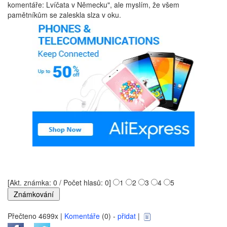
komentáře: Lvíčata v Německu", ale myslím, že všem
pamětníkům se zaleskla slza v oku.
[Akt. známka: 0 / Počet hlasů: 0]
1
2
3
4
5
Přečteno 4699x |
Komentáře
(0) -
přidat
|