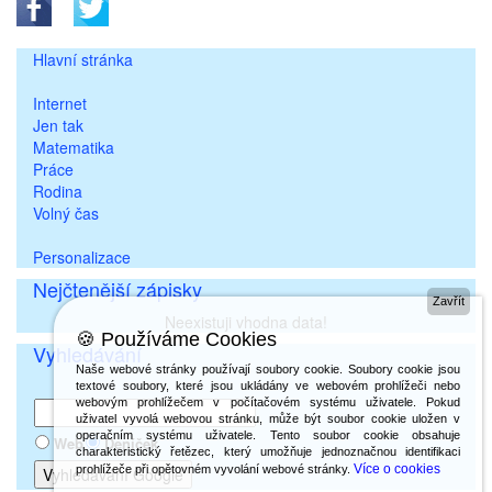
Hlavní stránka
Internet
Jen tak
Matematika
Práce
Rodina
Volný čas
Personalizace
Nejčtenější zápisky
Zavřít
Neexistuji vhodna data!
🍪 Používáme Cookies
Vyhledávání
Naše webové stránky používají soubory cookie. Soubory cookie jsou
textové soubory, které jsou ukládány ve webovém prohlížeči nebo
webovým prohlížečem v počítačovém systému uživatele. Pokud
uživatel vyvolá webovou stránku, může být soubor cookie uložen v
operačním systému uživatele. Tento soubor cookie obsahuje
Web
Deníček
charakteristický řetězec, který umožňuje jednoznačnou identifikaci
Více o cookies
prohlížeče při opětovném vyvolání webové stránky.