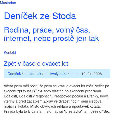
Mastodon
Deníček ze Stoda
Rodina, práce, volný čas,
internet, nebo prostě jen tak
Kontakt
Zpět v čase o dvacet let
Deníček
/
Jen tak
/
trvalý odkaz
10. 01. 2008
Včera jsem měl pocit, že jsem se vrátil o dvacet let zpět. Večer po
skočení zpráv na ČT 24, tedy vlastně po skončení programů
Události, Události v regionech, Předpověď počasí a Branky, body,
vteřiny a před začátkem Zpráv ve dvacet hodin jsem sledoval
hrající si koťata. Místo obvyklých reklam a upoutávek koťata.
Pravda byla to lvíčata a místo nápisu "přestávka" tam běželo "Bez