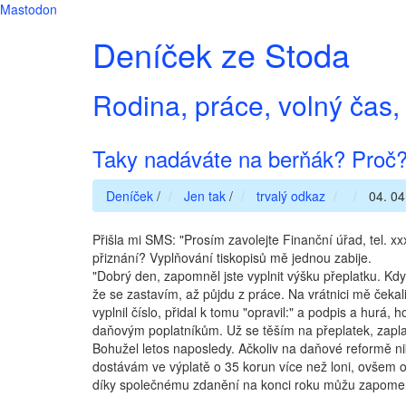
Mastodon
Deníček ze Stoda
Rodina, práce, volný čas, 
Taky nadáváte na berňák? Proč
Deníček
/
Jen tak
/
trvalý odkaz
04. 04
Přišla mi SMS: "Prosím zavolejte Finanční úřad, tel. 
přiznání? Vyplňování tiskopisů mě jednou zabije.
"Dobrý den, zapomněl jste vyplnit výšku přeplatku. Kdy
že se zastavím, až půjdu z práce. Na vrátnici mě čekal
vyplnil číslo, přidal k tomu "opravil:" a podpis a hurá, 
daňovým poplatníkům. Už se těším na přeplatek, zapla
Bohužel letos naposledy. Ačkoliv na daňové reformě ni
dostávám ve výplatě o 35 korun více než loni, ovšem o
díky společnému zdanění na konci roku můžu zapome