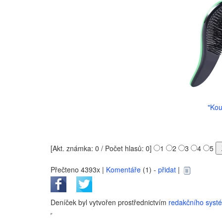
"Kou
[Akt. známka: 0 / Počet hlasů: 0]
1
2
3
4
5
Přečteno 4393x |
Komentáře
(1) -
přidat
|
Deníček byl vytvořen prostřednictvím
redakčního sys