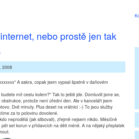
Ko
internet, nebo prostě jen tak
?
. 2008
xxxxxxxxx" A sakra, copak jsem vypsal špatně v daňovém
 budete mít cestu kolem?" Tak to ještě jde. Domluvili jsme se,
i obstrukce, protože není úřední den. Ale v kanceláři jsem
hotovo. Dvě minuty. Plus deset na vrátnici :-) To jsou služby
tíme za to polovinu dovolené.
kdo neprodělá (jak slibovali), zřejmě nejsem nikdo. Měsíčně
 pět set korun v přídavcích na děti méně. A na nějaký přeplatek
nout.