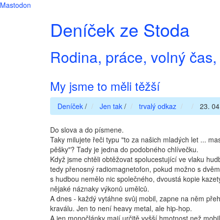
Mastodon
Deníček ze Stoda
Rodina, práce, volný čas, 
My jsme to měli těžší
Deníček
/
Jen tak
/
trvalý odkaz
23. 04
Do slova a do písmene.
Taky milujete řeči typu "to za našich mladých let ... mas
pěšky"? Tady je jedna do podobného chlívečku.
Když jsme chtěli obtěžovat spolucestující ve vlaku hud
tedy přenosný radiomagnetofon, pokud možno s dvěma 
s hudbou nemělo nic společného, dvoustá kopie kazet
nějaké náznaky výkonů umělců.
A dnes - každý vytáhne svůj mobil, zapne na něm pře
kraválu. Jen to není heavy metal, ale hip-hop.
A jen monočlánky mají určitě vyšší hmotnost než mobil.