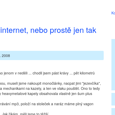
Ko
internet, nebo prostě jen tak
. 2008
o jenom v neděli ... chodil jsem pást krávy ... pět kilometrů
bou, museli jsme nakoupit monočlánky, nacpat jimi "jezevčíka",
mechanikami na kazety, a ten ve vlaku pouštět. Ono to tedy
y heavymetalové kapely obsahovala vlastně jen šum plus
hrávání mp3, položí na stoleček a naráz máme plný vagon
 Jak říkám, měli jsme to těžší.