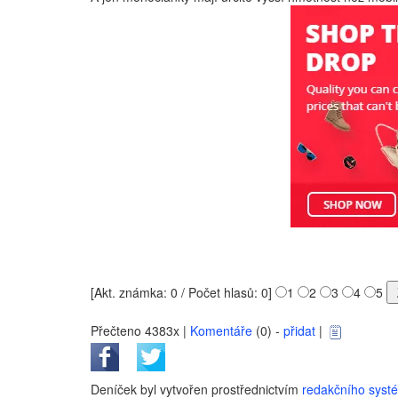
[Akt. známka: 0 / Počet hlasů: 0]
1
2
3
4
5
Přečteno 4383x |
Komentáře
(0) -
přidat
|
Deníček byl vytvořen prostřednictvím
redakčního sys