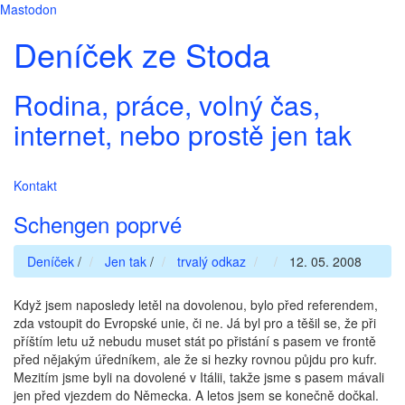
Mastodon
Deníček ze Stoda
Rodina, práce, volný čas,
internet, nebo prostě jen tak
Kontakt
Schengen poprvé
Deníček
/
Jen tak
/
trvalý odkaz
12. 05. 2008
Když jsem naposledy letěl na dovolenou, bylo před referendem,
zda vstoupit do Evropské unie, či ne. Já byl pro a těšil se, že při
příštím letu už nebudu muset stát po přistání s pasem ve frontě
před nějakým úředníkem, ale že si hezky rovnou půjdu pro kufr.
Mezitím jsme byli na dovolené v Itálii, takže jsme s pasem mávali
jen před vjezdem do Německa. A letos jsem se konečně dočkal.