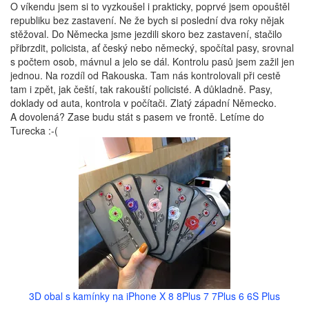
O víkendu jsem si to vyzkoušel i prakticky, poprvé jsem opouštěl
republiku bez zastavení. Ne že bych si poslední dva roky nějak
stěžoval. Do Německa jsme jezdili skoro bez zastavení, stačilo
přibrzdit, policista, ať český nebo německý, spočítal pasy, srovnal
s počtem osob, mávnul a jelo se dál. Kontrolu pasů jsem zažil jen
jednou. Na rozdíl od Rakouska. Tam nás kontrolovali při cestě
tam i zpět, jak čeští, tak rakouští policisté. A důkladně. Pasy,
doklady od auta, kontrola v počítači. Zlatý západní Německo.
A dovolená? Zase budu stát s pasem ve frontě. Letíme do
Turecka :-(
3D obal s kamínky na iPhone X 8 8Plus 7 7Plus 6 6S Plus