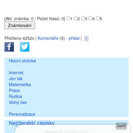
[Akt. známka: 0 / Počet hlasů: 0]
1
2
3
4
5
Přečteno 4252x |
Komentáře
(0) -
přidat
|
Hlavní stránka
Internet
Jen tak
Matematika
Práce
Rodina
Volný čas
Personalizace
Nejčtenější zápisky
Zavřít
Neexistuji vhodna data!