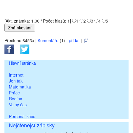
[Akt. známka: 1,00 / Počet hlasů: 1]
1
2
3
4
5
Přečteno 6453x |
Komentáře
(1) -
přidat
|
Hlavní stránka
Internet
Jen tak
Matematika
Práce
Rodina
Volný čas
Personalizace
Nejčtenější zápisky