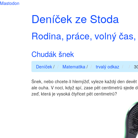
Mastodon
Deníček ze Stoda
Rodina, práce, volný čas, 
Chudák šnek
Deníček
/
Matematika
/
trvalý odkaz
30
Šnek, nebo chcete-li hlemýžď, vyleze každý den devět 
ale ouha. V noci, když spí, zase pět centimetrů sjede 
zeď, která je vysoká čtyřicet pět centimetrů?