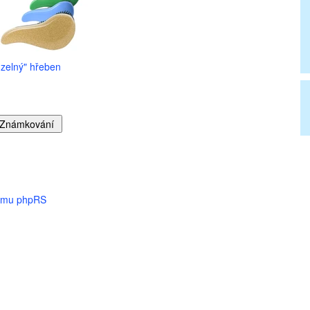
zelný" hřeben
tému phpRS