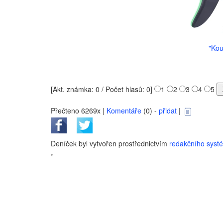
"Kou
[Akt. známka: 0 / Počet hlasů: 0]
1
2
3
4
5
Přečteno 6269x |
Komentáře
(0) -
přidat
|
Deníček byl vytvořen prostřednictvím
redakčního sys