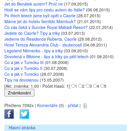
Jet do Benátek autem? Proč ne
(17.09.2015)
Hodí se vám tipy pro cestu autem do Itálie?
(06.08.2015)
Po třech letech jsme byli opět v Caorle
(28.07.2015)
Máme jet do hotelu Sentido Mamlouk?
(21.01.2015)
Co vás čeká v Sunrise Royal Makadi Resort?
(22.01.2014)
Jedete do Caorle? Tipy a triky
(03.07.2013)
Jedeme do Residence Roberta, Caorle
(29.08.2012)
Hotel Tereza Alexandria Club - zkušenosti
(04.08.2011)
Legoland Německo - tipy a triky
(03.09.2010)
Dovolená v Bibione - tipy a triky po pěti letech
(01.08.2010)
Co a jak v Turecku III
(01.08.2008)
Co a jak v Turecku II
(30.07.2008)
Co a jak v Turecku
(28.07.2008)
Tipy na dovolenou
(15.05.2007)
[Akt. známka: 1,00 / Počet hlasů: 1]
1
2
3
4
5
Přečteno 7092x |
Komentáře
(0) -
přidat
|
Hlavní stránka