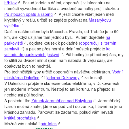
hřbitov
. Pokud jedete s dětmi, doporučuji v infocentru na
náměstí vyzvednout kartičku a uvedené památky projít stezkou
Po stopách opatů a rabínů
. A jestli chcete vidět jeden metr
krychlový v reálu, určitě se zajděte podívat na
Masarykovu
vyhlídku
Dalším naším cílem byla Macocha. Pravda, od Třebíče je to 90
km, ale když už jsme tam jednou byli... Autem dojedete
na
parkoviště
, dojdete kousek k pokladně (
doporučuji si termín
zamluvit
) a pak se přes horní a dolní můstek projdete
ke
vchodu do punkevních jeskyní
. Půl hodiny je přiměřený čas, my
to stihli za dvacet minut (paní nám nabídla dřívější čas), ale
opakovat bych to nechtěl.
Pro techničtější typy určitě doporučím návštěvu elektráren.
Vodní
elektrárna Dalešice
i
jaderná Dukovany
za to stojí.
V Dalešicích projdete skutečně celou elektrárnu, v Dukovanech
jen moderní infocentrum. Nestojí to ani korunu, na přejezd si
nechte asi půl hodiny.
A poslední tip:
Zámek Jaroměřice nad Rokytnou
. Jaroměřický
tvaroh možná znáte, jděte se podívat i do zámku, hlavně na jeho
krásnou zahradu. Parkovat lze zadarmo, pokud vám nevadí
krátká procházka
.
Možná vás naláká i
pár fotek
.