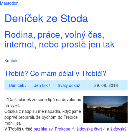
Mastodon
Deníček ze Stoda
Rodina, práce, volný čas,
internet, nebo prostě jen tak
Kontakt
Třebíč? Co mám dělat v Třebíči?
Deníček
/
Jen tak
/
trvalý odkaz
29. 08. 2016
Další článek ze série tipů na dovolenou,
na výlet.
Otázka z nadpisu mě napadla, když jsme
poprvé probírali, že bychom do Třebíče
mohli jet.
V Třebíči určitě
bazilika sv. Prokopa
,
židovská čtvrť
a
židovský