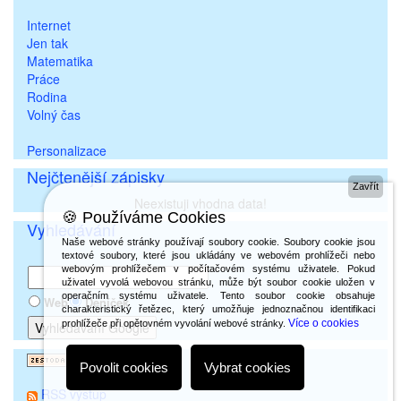
Internet
Jen tak
Matematika
Práce
Rodina
Volný čas
Personalizace
Nejčtenější zápisky
Zavřít
Neexistuji vhodna data!
🍪 Používáme Cookies
Vyhledávání
Naše webové stránky používají soubory cookie. Soubory cookie jsou
textové soubory, které jsou ukládány ve webovém prohlížeči nebo
webovým prohlížečem v počítačovém systému uživatele. Pokud
uživatel vyvolá webovou stránku, může být soubor cookie uložen v
operačním systému uživatele. Tento soubor cookie obsahuje
Web
Deníček
charakteristický řetězec, který umožňuje jednoznačnou identifikaci
Více o cookies
prohlížeče při opětovném vyvolání webové stránky.
Povolit cookies
Vybrat cookies
RSS výstup