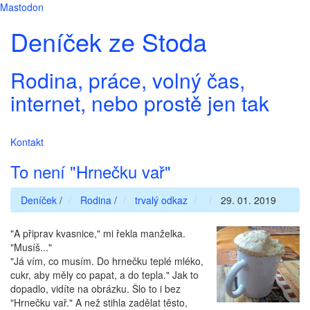
Mastodon
Deníček ze Stoda
Rodina, práce, volný čas,
internet, nebo prostě jen tak
Kontakt
To není "Hrnečku vař"
Deníček
/
Rodina
/
trvalý odkaz
29. 01. 2019
"A připrav kvasnice," mi řekla manželka.
"Musíš..."
"Já vím, co musím. Do hrnečku teplé mléko,
cukr, aby měly co papat, a do tepla." Jak to
dopadlo, vidíte na obrázku. Šlo to i bez
"Hrnečku vař." A než stihla zadělat těsto,