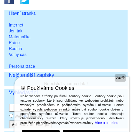
Hlavní stránka
Internet
Jen tak
Matematika
Práce
Rodina
Volný čas
Personalizace
Nejčtenější zápisky
Zavřít
Neexistuji vhodna data!
🍪 Používáme Cookies
Vyhledávání
Naše webové stránky používají soubory cookie. Soubory cookie jsou
textové soubory, které jsou ukládány ve webovém prohlížeči nebo
webovým prohlížečem v počítačovém systému uživatele. Pokud
uživatel vyvolá webovou stránku, může být soubor cookie uložen v
operačním systému uživatele. Tento soubor cookie obsahuje
Web
Deníček
charakteristický řetězec, který umožňuje jednoznačnou identifikaci
Více o cookies
prohlížeče při opětovném vyvolání webové stránky.