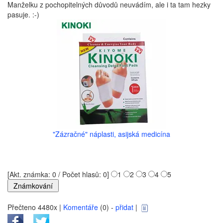
Manželku z pochopitelných důvodů neuvádím, ale i ta tam hezky
pasuje. :-)
"Zázračné" náplasti, asijská medicína
[Akt. známka: 0 / Počet hlasů: 0]
1
2
3
4
5
Přečteno 4480x |
Komentáře
(0) -
přidat
|