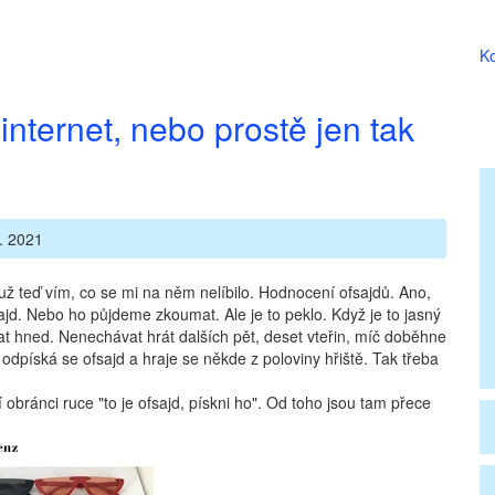
Ko
internet, nebo prostě jen tak
. 2021
už teď vím, co se mi na něm nelíbilo. Hodnocení ofsajdů. Ano,
jd. Nebo ho půjdeme zkoumat. Ale je to peklo. Když je to jasný
kat hned. Nenechávat hrát dalších pět, deset vteřin, míč doběhne
dpíská se ofsajd a hraje se někde z poloviny hřiště. Tak třeba
 obránci ruce "to je ofsajd, pískni ho". Od toho jsou tam přece