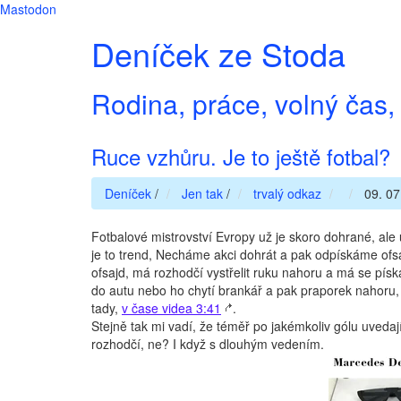
Mastodon
Deníček ze Stoda
Rodina, práce, volný čas, 
Ruce vzhůru. Je to ještě fotbal?
Deníček
/
Jen tak
/
trvalý odkaz
09. 07
Fotbalové mistrovství Evropy už je skoro dohrané, ale 
je to trend, Necháme akci dohrát a pak odpískáme ofsa
ofsajd, má rozhodčí vystřelit ruku nahoru a má se pís
do autu nebo ho chytí brankář a pak praporek nahoru, o
tady,
v čase videa 3:41
.
Stejně tak mi vadí, že téměř po jakémkoliv gólu uvedají
rozhodčí, ne? I když s dlouhým vedením.