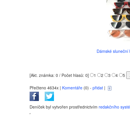
Dámské sluneční b
[Akt. známka: 0 / Počet hlasů: 0]
1
2
3
4
5
Přečteno 4634x |
Komentáře
(0) -
přidat
|
Deníček byl vytvořen prostřednictvím
redakčního sys