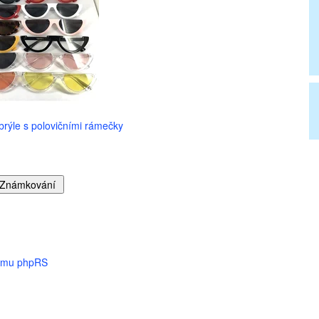
rýle s polovičními rámečky
tému phpRS