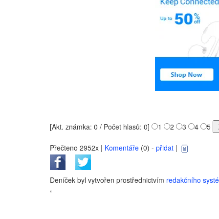
[Akt. známka: 0 / Počet hlasů: 0]
1
2
3
4
5
Přečteno 2952x |
Komentáře
(0) -
přidat
|
Deníček byl vytvořen prostřednictvím
redakčního sys