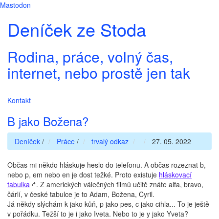
Mastodon
Deníček ze Stoda
Rodina, práce, volný čas,
internet, nebo prostě jen tak
Kontakt
B jako Božena?
Deníček
/
Práce
/
trvalý odkaz
27. 05. 2022
Občas mi někdo hláskuje heslo do telefonu. A občas rozeznat b,
nebo p, em nebo en je dost težké. Proto existuje
hláskovací
tabulka
. Z amerických válečných filmů učitě znáte alfa, bravo,
čárlí, v české tabulce je to Adam, Božena, Cyril.
Já někdy slýchám k jako kůň, p jako pes, c jako cihla... To je ještě
v pořádku. Težší to je i jako Iveta. Nebo to je y jako Yveta?