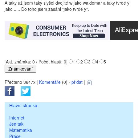
A taky už jsem taky slyšel dvojité w jako waldemar a taky tvrdé y
jako ..... Do toho jsem zasáhl "jako tvrdé y".
[Akt. známka: 0 / Počet hlasů: 0]
1
2
3
4
5
Přečteno 3647x |
Komentáře
(0) -
přidat
|
Hlavní stránka
Internet
Jen tak
Matematika
Práce