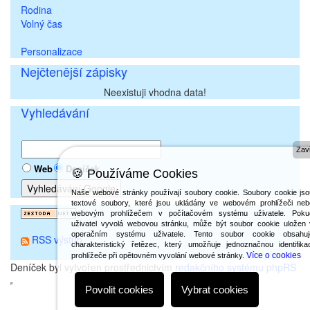
Rodina
Volný čas
Personalizace
Nejčtenější zápisky
Neexistuji vhodna data!
Vyhledávání
Zavř
Web
Deníček
🍪 Používáme Cookies
Naše webové stránky používají soubory cookie. Soubory cookie jso
textové soubory, které jsou ukládány ve webovém prohlížeči neb
webovým prohlížečem v počítačovém systému uživatele. Poku
uživatel vyvolá webovou stránku, může být soubor cookie uložen 
operačním systému uživatele. Tento soubor cookie obsahuj
RSS výstup
charakteristický řetězec, který umožňuje jednoznačnou identifika
Více o cookies
prohlížeče při opětovném vyvolání webové stránky.
Deníček byl vytvořen prostřednictvím
redakčního systému phpRS
Povolit cookies
Vybrat cookies