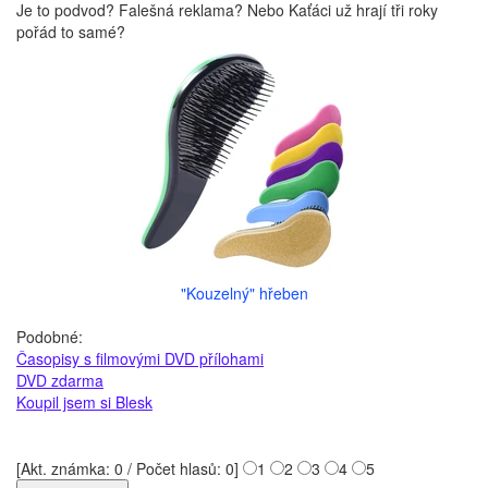
Je to podvod? Falešná reklama? Nebo Kaťáci už hrají tři roky
pořád to samé?
"Kouzelný" hřeben
Podobné:
Časopisy s filmovými DVD přílohami
DVD zdarma
Koupil jsem si Blesk
[Akt. známka: 0 / Počet hlasů: 0]
1
2
3
4
5