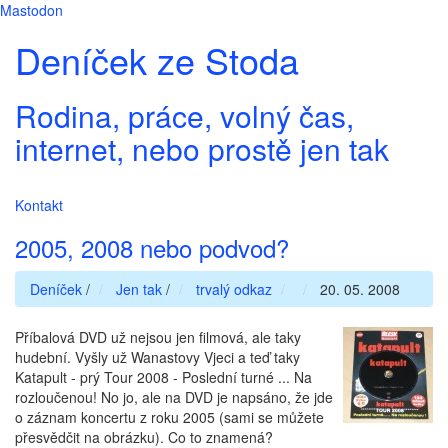
Mastodon
Deníček ze Stoda
Rodina, práce, volný čas,
internet, nebo prostě jen tak
Kontakt
2005, 2008 nebo podvod?
Deníček
/
Jen tak
/
trvalý odkaz
20. 05. 2008
Příbalová DVD už nejsou jen filmová, ale taky
hudební. Vyšly už Wanastovy Vjeci a teď taky
Katapult - prý Tour 2008 - Poslední turné ... Na
rozloučenou! No jo, ale na DVD je napsáno, že jde
o záznam koncertu z roku 2005 (sami se můžete
přesvědčit na obrázku). Co to znamená?