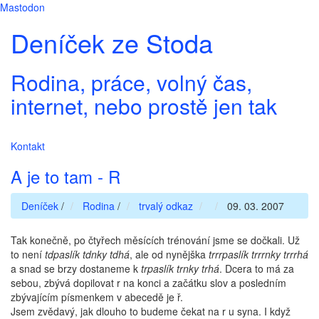
Mastodon
Deníček ze Stoda
Rodina, práce, volný čas,
internet, nebo prostě jen tak
Kontakt
A je to tam - R
Deníček
/
Rodina
/
trvalý odkaz
09. 03. 2007
Tak konečně, po čtyřech měsících trénování jsme se dočkali. Už
to není
tdpaslík tdnky tdhá
, ale od nynějška
trrrpaslík trrrnky trrrhá
a snad se brzy dostaneme k
trpaslík trnky trhá
. Dcera to má za
sebou, zbývá dopilovat r na konci a začátku slov a posledním
zbývajícím písmenkem v abecedě je ř.
Jsem zvědavý, jak dlouho to budeme čekat na r u syna. I když