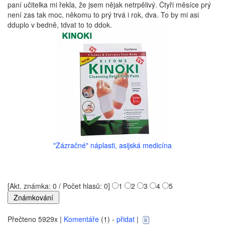
paní učitelka mi řekla, že jsem nějak netrpělivý. Čtyři měsíce prý
není zas tak moc, někomu to prý trvá i rok, dva. To by mi asi
dduplo v bedně, tdvat to to ddok.
"Zázračné" náplasti, asijská medicína
[Akt. známka: 0 / Počet hlasů: 0]
1
2
3
4
5
Přečteno 5929x |
Komentáře
(1) -
přidat
|