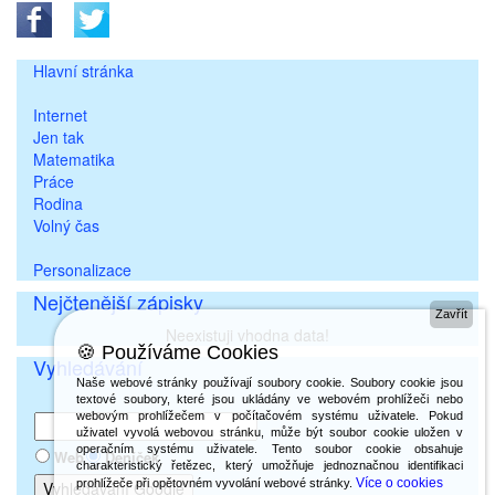
Hlavní stránka
Internet
Jen tak
Matematika
Práce
Rodina
Volný čas
Personalizace
Nejčtenější zápisky
Zavřít
Neexistuji vhodna data!
🍪 Používáme Cookies
Vyhledávání
Naše webové stránky používají soubory cookie. Soubory cookie jsou
textové soubory, které jsou ukládány ve webovém prohlížeči nebo
webovým prohlížečem v počítačovém systému uživatele. Pokud
uživatel vyvolá webovou stránku, může být soubor cookie uložen v
operačním systému uživatele. Tento soubor cookie obsahuje
Web
Deníček
charakteristický řetězec, který umožňuje jednoznačnou identifikaci
Více o cookies
prohlížeče při opětovném vyvolání webové stránky.