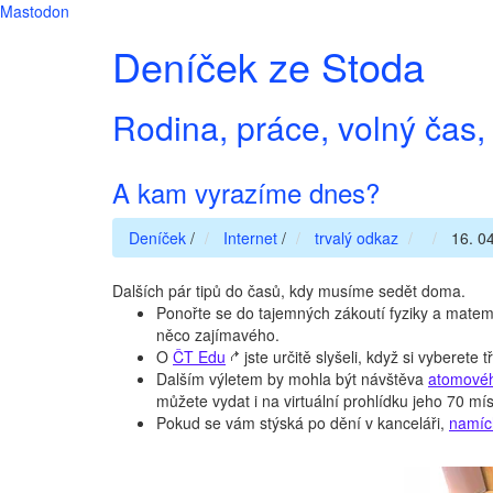
Mastodon
Deníček ze Stoda
Rodina, práce, volný čas, 
A kam vyrazíme dnes?
Deníček
/
Internet
/
trvalý odkaz
16. 04
Dalších pár tipů do časů, kdy musíme sedět doma.
Ponořte se do tajemných zákoutí fyziky a matem
něco zajímavého.
O
ČT Edu
jste určitě slyšeli, když si vyberet
Dalším výletem by mohla být návštěva
atomovéh
můžete vydat i na virtuální prohlídku jeho 70 mís
Pokud se vám stýská po dění v kanceláři,
namích