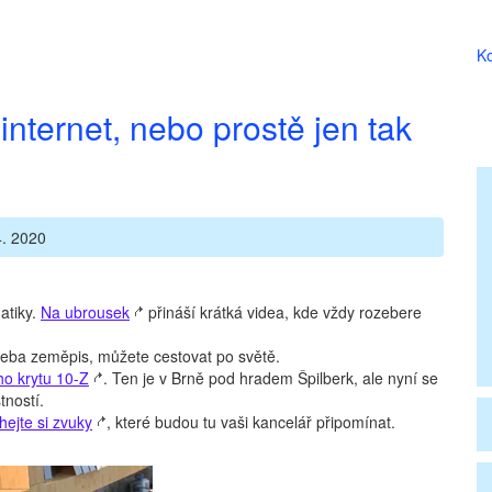
Ko
internet, nebo prostě jen tak
. 2020
atiky.
Na ubrousek
přináší krátká videa, kde vždy rozebere
e třeba zeměpis, můžete cestovat po světě.
o krytu 10-Z
. Ten je v Brně pod hradem Špilberk, ale nyní se
tností.
ejte si zvuky
, které budou tu vaši kancelář připomínat.