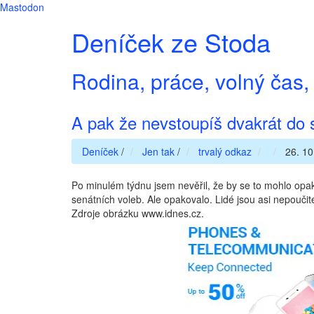
Mastodon
Deníček ze Stoda
Rodina, práce, volný čas, 
A pak že nevstoupíš dvakrát do 
Deníček
/
Jen tak
/
trvalý odkaz
26. 10
Po minulém týdnu jsem nevěřil, že by se to mohlo opak
senátních voleb. Ale opakovalo. Lidé jsou asi nepoučite
Zdroje obrázku www.idnes.cz.