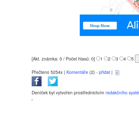
[Akt. známka: 0 / Počet hlasů: 0]
1
2
3
4
5
Přečteno 5254x |
Komentáře
(2) -
přidat
|
Deníček byl vytvořen prostřednictvím
redakčního sys