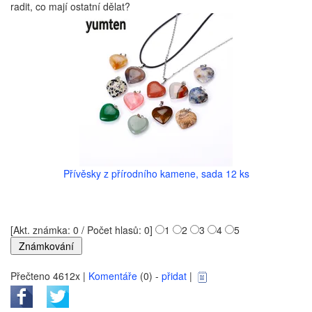
radit, co mají ostatní dělat?
Přívěsky z přírodního kamene, sada 12 ks
[Akt. známka: 0 / Počet hlasů: 0]
1
2
3
4
5
Přečteno 4612x |
Komentáře
(0) -
přidat
|