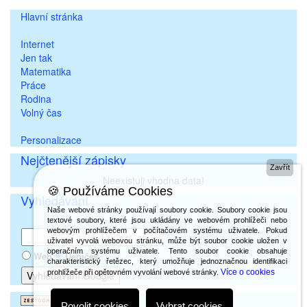
Hlavní stránka
Internet
Jen tak
Matematika
Práce
Rodina
Volný čas
Personalizace
Nejčtenější zápisky
Zavřít
Neexistuji vhodna data!
🍪 Používáme Cookies
Vyhledávání
Naše webové stránky používají soubory cookie. Soubory cookie jsou
textové soubory, které jsou ukládány ve webovém prohlížeči nebo
webovým prohlížečem v počítačovém systému uživatele. Pokud
uživatel vyvolá webovou stránku, může být soubor cookie uložen v
operačním systému uživatele. Tento soubor cookie obsahuje
Web
Deníček
charakteristický řetězec, který umožňuje jednoznačnou identifikaci
Více o cookies
prohlížeče při opětovném vyvolání webové stránky.
Povolit cookies
Vybrat cookies