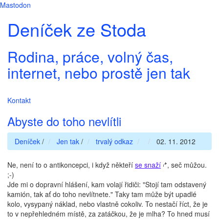
Mastodon
Deníček ze Stoda
Rodina, práce, volný čas,
internet, nebo prostě jen tak
Kontakt
Abyste do toho nevlítli
Deníček
/
Jen tak
/
trvalý odkaz
02. 11. 2012
Ne, není to o antikoncepci, i když někteří
se snaží
, seč můžou.
;-)
Jde mi o dopravní hlášení, kam volají řidiči: "Stojí tam odstavený
kamión, tak ať do toho nevlítnete." Taky tam může být upadlé
kolo, vysypaný náklad, nebo vlastně cokoliv. To nestačí říct, že je
to v nepřehledném místě, za zatáčkou, že je mlha? To hned musí