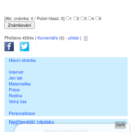
[Akt. známka: 0 / Počet hlasů: 0]
1
2
3
4
5
Přečteno 4554x |
Komentáře
(0) -
přidat
|
Hlavní stránka
Internet
Jen tak
Matematika
Práce
Rodina
Volný čas
Personalizace
Nejčtenější zápisky
Zavřít
Neexistuji vhodna data!