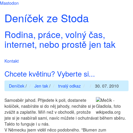
Mastodon
Deníček ze Stoda
Rodina, práce, volný čas,
internet, nebo prostě jen tak
Kontakt
Chcete květinu? Vyberte si...
Deníček
/
Jen tak
/
trvalý odkaz
30. 07. 2010
Samosběr jahod. Přijedete k poli, dostanete
košíček, nasbíráte si do něj jahody, necháte si je
zvážit a zaplatíte. Míň než v obchodě, protože
jste si je nasbírali sami, navíc můžete i ochutnávat během sběru.
Takto to funguje i u nás.
V Německu jsem viděl něco podobného. "Blumen zum