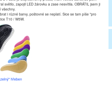
l světlo, zapojil LED žárovku a zase nesvítila. OBRÁTIL jsem ji
tí všechny.
ybrat i různé barvy, poštovné se neplatí. Sice se tam píše "pro
atice T10 / W5W.
zelný" hřeben