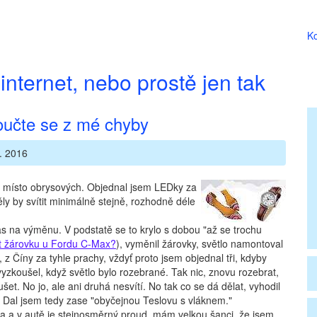
Ko
internet, nebo prostě jen tak
oučte se z mé chyby
. 2016
át místo obrysových. Objednal jsem LEDky za
ěly by svítit minimálně stejně, rozhodně déle
as na výměnu. V podstatě se to krylo s dobou "až se trochu
t žárovku u Fordu C-Max?
), vyměnil žárovky, světlo namontoval
c, z Číny za tyhle prachy, vždyť proto jsem objednal tři, kdyby
zkoušel, když světlo bylo rozebrané. Tak nic, znovu rozebrat,
t. No jo, ale ani druhá nesvítí. No tak co se dá dělat, vyhodil
c. Dal jsem tedy zase "obyčejnou Teslovu s vláknem."
oda a v autě je stejnosměrný proud, mám velkou šanci, že jsem