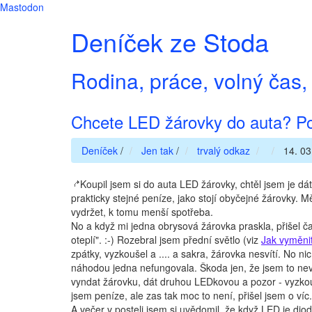
Mastodon
Deníček ze Stoda
Rodina, práce, volný čas, 
Chcete LED žárovky do auta? P
Deníček
/
Jen tak
/
trvalý odkaz
14. 03
Koupil jsem si do auta LED žárovky, chtěl jsem je d
prakticky stejné peníze, jako stojí obyčejné žárovky. M
vydržet, k tomu menší spotřeba.
No a když mi jedna obrysová žárovka praskla, přišel č
oteplí". :-) Rozebral jsem přední světlo (viz
Jak vyměni
zpátky, vyzkoušel a .... a sakra, žárovka nesvítí. No ni
náhodou jedna nefungovala. Škoda jen, že jsem to nevy
vyndat žárovku, dát druhou LEDkovou a pozor - vyzkouše
jsem peníze, ale zas tak moc to není, přišel jsem o ví
A večer v posteli jsem si uvědomil, že když LED je di