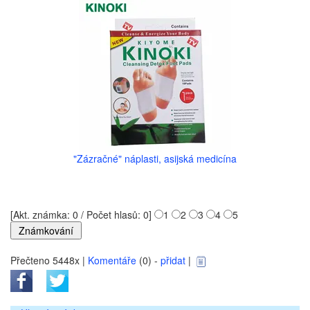
"Zázračné" náplasti, asijská medicína
[Akt. známka: 0 / Počet hlasů: 0]
1
2
3
4
5
Přečteno 5448x |
Komentáře
(0) -
přidat
|