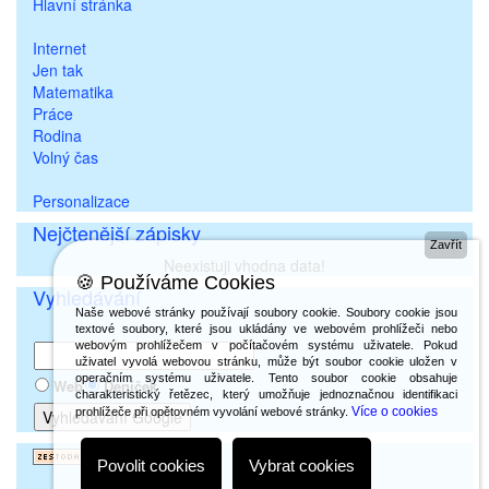
Hlavní stránka
Internet
Jen tak
Matematika
Práce
Rodina
Volný čas
Personalizace
Nejčtenější zápisky
Zavřít
Neexistuji vhodna data!
🍪 Používáme Cookies
Vyhledávání
Naše webové stránky používají soubory cookie. Soubory cookie jsou
textové soubory, které jsou ukládány ve webovém prohlížeči nebo
webovým prohlížečem v počítačovém systému uživatele. Pokud
uživatel vyvolá webovou stránku, může být soubor cookie uložen v
operačním systému uživatele. Tento soubor cookie obsahuje
Web
Deníček
charakteristický řetězec, který umožňuje jednoznačnou identifikaci
Více o cookies
prohlížeče při opětovném vyvolání webové stránky.
Povolit cookies
Vybrat cookies