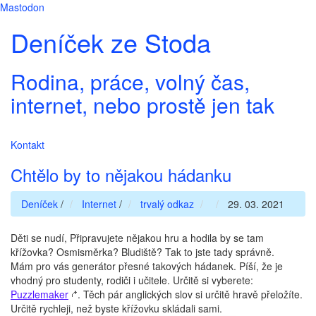
Mastodon
Deníček ze Stoda
Rodina, práce, volný čas,
internet, nebo prostě jen tak
Kontakt
Chtělo by to nějakou hádanku
Deníček
/
Internet
/
trvalý odkaz
29. 03. 2021
Děti se nudí, Připravujete nějakou hru a hodila by se tam
křížovka? Osmisměrka? Bludiště? Tak to jste tady správně.
Mám pro vás generátor přesné takových hádanek. Píší, že je
vhodný pro studenty, rodiči i učitele. Určitě si vyberete:
Puzzlemaker
. Těch pár anglických slov si určitě hravě přeložíte.
Určitě rychleji, než byste křížovku skládali sami.