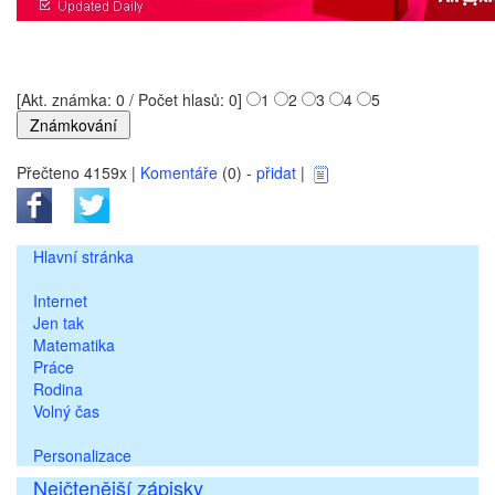
[Akt. známka: 0 / Počet hlasů: 0]
1
2
3
4
5
Přečteno 4159x |
Komentáře
(0) -
přidat
|
Hlavní stránka
Internet
Jen tak
Matematika
Práce
Rodina
Volný čas
Personalizace
Nejčtenější zápisky