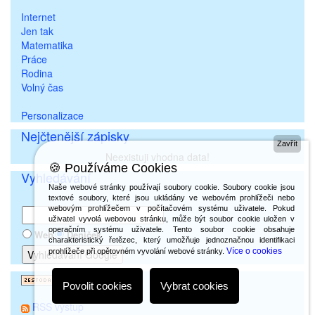
Internet
Jen tak
Matematika
Práce
Rodina
Volný čas
Personalizace
Nejčtenější zápisky
Zavřít
Neexistuji vhodna data!
🍪 Používáme Cookies
Vyhledávání
Naše webové stránky používají soubory cookie. Soubory cookie jsou
textové soubory, které jsou ukládány ve webovém prohlížeči nebo
webovým prohlížečem v počítačovém systému uživatele. Pokud
uživatel vyvolá webovou stránku, může být soubor cookie uložen v
operačním systému uživatele. Tento soubor cookie obsahuje
Web
Deníček
charakteristický řetězec, který umožňuje jednoznačnou identifikaci
Více o cookies
prohlížeče při opětovném vyvolání webové stránky.
Povolit cookies
Vybrat cookies
RSS výstup