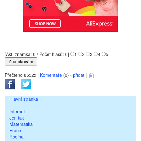
[Akt. známka: 0 / Počet hlasů: 0]
1
2
3
4
5
Přečteno 8552x |
Komentáře
(0) -
přidat
|
Hlavní stránka
Internet
Jen tak
Matematika
Práce
Rodina