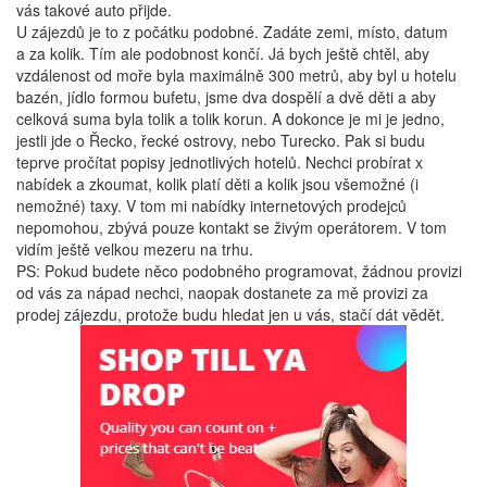
vás takové auto přijde.
U zájezdů je to z počátku podobné. Zadáte zemi, místo, datum
a za kolik. Tím ale podobnost končí. Já bych ještě chtěl, aby
vzdálenost od moře byla maximálně 300 metrů, aby byl u hotelu
bazén, jídlo formou bufetu, jsme dva dospělí a dvě děti a aby
celková suma byla tolik a tolik korun. A dokonce je mi je jedno,
jestli jde o Řecko, řecké ostrovy, nebo Turecko. Pak si budu
teprve pročítat popisy jednotlivých hotelů. Nechci probírat x
nabídek a zkoumat, kolik platí děti a kolik jsou všemožné (i
nemožné) taxy. V tom mi nabídky internetových prodejců
nepomohou, zbývá pouze kontakt se živým operátorem. V tom
vidím ještě velkou mezeru na trhu.
PS: Pokud budete něco podobného programovat, žádnou provizi
od vás za nápad nechci, naopak dostanete za mě provizi za
prodej zájezdu, protože budu hledat jen u vás, stačí dát vědět.