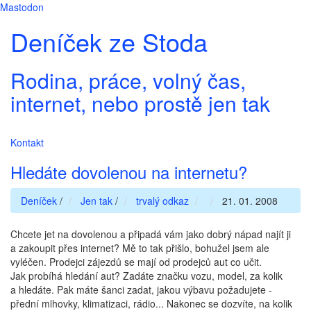
Mastodon
Deníček ze Stoda
Rodina, práce, volný čas,
internet, nebo prostě jen tak
Kontakt
Hledáte dovolenou na internetu?
Deníček
/
Jen tak
/
trvalý odkaz
21. 01. 2008
Chcete jet na dovolenou a připadá vám jako dobrý nápad najít ji
a zakoupit přes internet? Mě to tak přišlo, bohužel jsem ale
vyléčen. Prodejci zájezdů se mají od prodejců aut co učit.
Jak probíhá hledání aut? Zadáte značku vozu, model, za kolik
a hledáte. Pak máte šanci zadat, jakou výbavu požadujete -
přední mlhovky, klimatizaci, rádio... Nakonec se dozvíte, na kolik