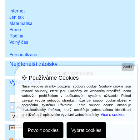
Internet
Jen tak
Matematika
Práce
Rodina
Volný čas
Personalizace
Nejčtenější zápisky
Zavřít
Neexistuji vhodna data!
🍪 Používáme Cookies
Vyhledávání
Naše webové stránky používají soubory cookie. Soubory cookie jsou
textové soubory, které jsou ukládány ve webovém prohlížeči nebo
webovým prohlížečem v počítačovém systému uživatele. Pokud
uživatel vyvolá webovou stránku, může být soubor cookie uložen v
operačním systému uživatele. Tento soubor cookie obsahuje
Web
Deníček
charakteristický řetězec, který umožňuje jednoznačnou identifikaci
Více o cookies
prohlížeče při opětovném vyvolání webové stránky.
Povolit cookies
Vybrat cookies
RSS výstup