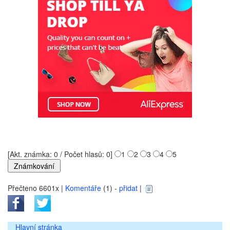
[Akt. známka: 0 / Počet hlasů: 0]
1
2
3
4
5
Přečteno 6601x |
Komentáře
(1) -
přidat
|
Hlavní stránka