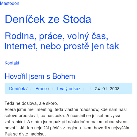
Mastodon
Deníček ze Stoda
Rodina, práce, volný čas,
internet, nebo prostě jen tak
Kontakt
Hovořil jsem s Bohem
Deníček
/
Práce
/
trvalý odkaz
24. 01. 2008
Teda ne doslova, ale skoro.
Včera jsme měli meeting, teda vlastně roadshow, kde nám naši
šéfové představili, co nás čeká. A účastnil se jí i šéf nejvyšší -
zahraniční. A s ním jsem pak při následném malém občerstvení
hovořil. Já, ten nejnižší pěšák z regionu, jsem hovořil s nejvyšším.
Pak se divte nadpisu.