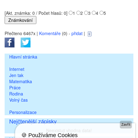
[Akt. známka: 0 / Počet hlasů: 0]
1
2
3
4
5
Přečteno 6467x |
Komentáře
(0) -
přidat
|
Hlavní stránka
Internet
Jen tak
Matematika
Práce
Rodina
Volný čas
Personalizace
Nejčtenější zápisky
Zavřít
Neexistuji vhodna data!
🍪 Používáme Cookies