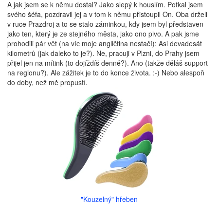
A jak jsem se k němu dostal? Jako slepý k houslím. Potkal jsem
svého šéfa, pozdravil jej a v tom k němu přistoupil On. Oba drželi
v ruce Prazdroj a to se stalo záminkou, kdy jsem byl představen
jako ten, který je ze stejného města, jako ono pivo. A pak jsme
prohodili pár vět (na víc moje angličtina nestačí): Asi devadesát
kilometrů (jak daleko to je?). Ne, pracuji v Plzni, do Prahy jsem
přijel jen na mítink (to dojíždíš denně?). Ano (takže děláš support
na regionu?). Ale zážitek je to do konce života. :-) Nebo alespoň
do doby, než mě propustí.
"Kouzelný" hřeben