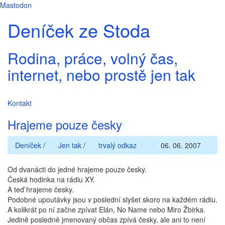
Mastodon
Deníček ze Stoda
Rodina, práce, volný čas,
internet, nebo prostě jen tak
Kontakt
Hrajeme pouze česky
Deníček
/
Jen tak
/
trvalý odkaz
06. 06. 2007
Od dvanácti do jedné hrajeme pouze česky.
Česká hodinka na rádiu XY.
A teď hrajeme česky.
Podobné upoutávky jsou v poslední slyšet skoro na každém rádiu.
A kolikrát po ní začne zpívat Elán, No Name nebo Miro Žbirka.
Jedině posledně jmenovaný občas zpívá česky, ale ani to není