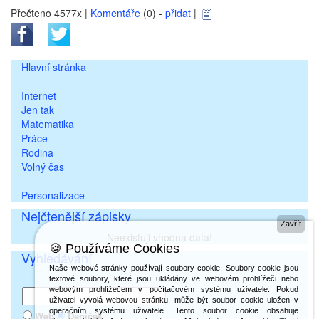
Přečteno 4577x |
Komentáře
(0) -
přidat
|
Hlavní stránka
Internet
Jen tak
Matematika
Práce
Rodina
Volný čas
Personalizace
Nejčtenější zápisky
Zavřít
Neexistuji vhodna data!
🍪 Používáme Cookies
Vyhledávání
Naše webové stránky používají soubory cookie. Soubory cookie jsou
textové soubory, které jsou ukládány ve webovém prohlížeči nebo
webovým prohlížečem v počítačovém systému uživatele. Pokud
uživatel vyvolá webovou stránku, může být soubor cookie uložen v
operačním systému uživatele. Tento soubor cookie obsahuje
Web
Deníček