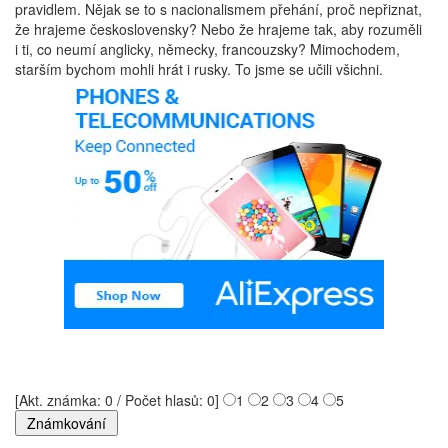
pravidlem. Nějak se to s nacionalismem přehání, proč nepřiznat,
že hrajeme československy? Nebo že hrajeme tak, aby rozuměli
i ti, co neumí anglicky, německy, francouzsky? Mimochodem,
starším bychom mohli hrát i rusky. To jsme se učili všichni.
[Akt. známka: 0 / Počet hlasů: 0]
1
2
3
4
5