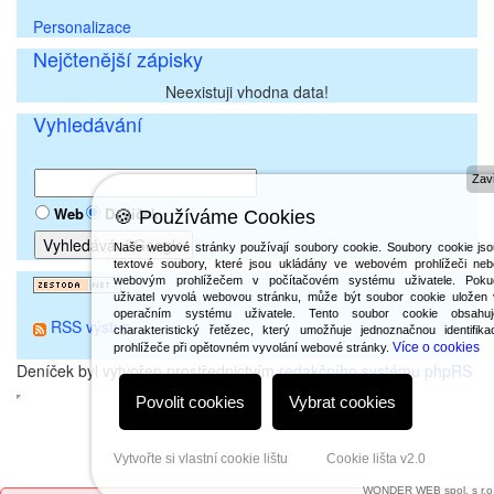
Personalizace
Nejčtenější zápisky
Neexistuji vhodna data!
Vyhledávání
Zavř
Web
Deníček
🍪 Používáme Cookies
Naše webové stránky používají soubory cookie. Soubory cookie jso
textové soubory, které jsou ukládány ve webovém prohlížeči neb
webovým prohlížečem v počítačovém systému uživatele. Poku
uživatel vyvolá webovou stránku, může být soubor cookie uložen 
operačním systému uživatele. Tento soubor cookie obsahuj
RSS výstup
charakteristický řetězec, který umožňuje jednoznačnou identifika
Více o cookies
prohlížeče při opětovném vyvolání webové stránky.
Deníček byl vytvořen prostřednictvím
redakčního systému phpRS
Povolit cookies
Vybrat cookies
Vytvořte si vlastní cookie lištu
Cookie lišta v2.0
WONDER WEB spol. s r.o