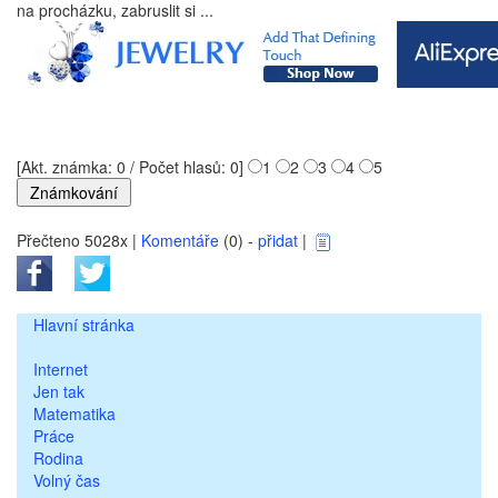
na procházku, zabruslit si ...
[Akt. známka: 0 / Počet hlasů: 0]
1
2
3
4
5
Přečteno 5028x |
Komentáře
(0) -
přidat
|
Hlavní stránka
Internet
Jen tak
Matematika
Práce
Rodina
Volný čas