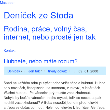
Mastodon
Deníček ze Stoda
Rodina, práce, volný čas,
internet, nebo prostě jen tak
Kontakt
Hubnete, nebo máte rozum?
Deníček
/
Jen tak
/
trvalý odkaz
09. 01. 2008
Snad na každém rohu je slyšet nebo vidět něco o hubnutí. Hubne
se v novinách, časopisech, na internetu, v televizi, v lékárnách.
Všichni hubnou. Po vánocích prý musíte zase zhubnout.
Nebylo by lepší o vánocích trochu myslet, tolik se necpat a pak
nechtít zase zhubnout? A třeba nesedět jednom před televizí
a třeba se občas pohnout. Nejen od televize k ledničce. Ale třeba