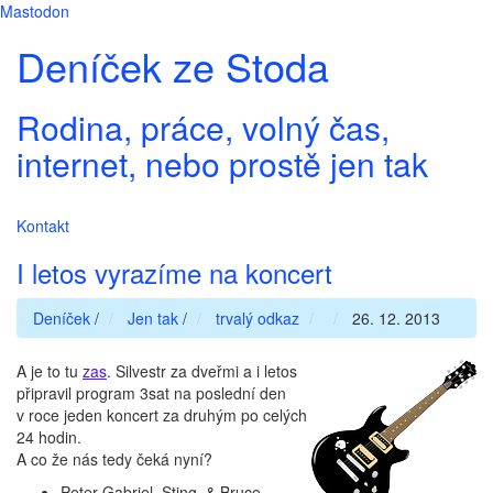
Mastodon
Deníček ze Stoda
Rodina, práce, volný čas,
internet, nebo prostě jen tak
Kontakt
I letos vyrazíme na koncert
Deníček
/
Jen tak
/
trvalý odkaz
26. 12. 2013
A je to tu
zas
. Silvestr za dveřmi a i letos
připravil program 3sat na poslední den
v roce jeden koncert za druhým po celých
24 hodin.
A co že nás tedy čeká nyní?
Peter Gabriel, Sting, & Bruce