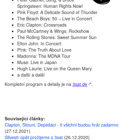
Springsteen: Human Rights Now!
Pink Floyd: A Delicate Sound of Thunder
The Beach Boys: 50 – Live in Concert
Eric Clapton: Crossroads
Paul McCartney & Wings: Rockshow
The Rolling Stones: Sweet Summer Sun
Elton John: In Concert
P!nk: The Truth About Love
Madonna: The MDNA Tour
Muse: Live in Japan
Hugh Laurie: Live on the Queen Mary
a další a další
Kompletní program s detaily je na
3sat.de
.
Související články:
Clapton, Stouni, Depešáci - ti všichni budou hrát zadarmo
(27.12.2021)
Silvestr opět prožijeme s 3sat
(26.12.2020)