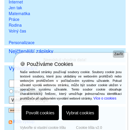
Internet
Jen tak
Matematika
Práce
Rodina
Volný čas
Personalizace
Nejčtenější zápisky
Zavřít
Neexistuji vhodna data!
🍪 Používáme Cookies
Vyhledávání
Naše webové stránky používají soubory cookie. Soubory cookie jsou
textové soubory, které jsou ukládány ve webovém prohlížeči nebo
webovým prohlížečem v počítačovém systému uživatele. Pokud
uživatel vyvolá webovou stránku, může být soubor cookie uložen v
operačním systému uživatele. Tento soubor cookie obsahuje
Web
Deníček
charakteristický řetězec, který umožňuje jednoznačnou identifikaci
Více o cookies
prohlížeče při opětovném vyvolání webové stránky.
Povolit cookies
Vybrat cookies
RSS výstup
Vytvořte si vlastní cookie lištu
Cookie lišta v2.0