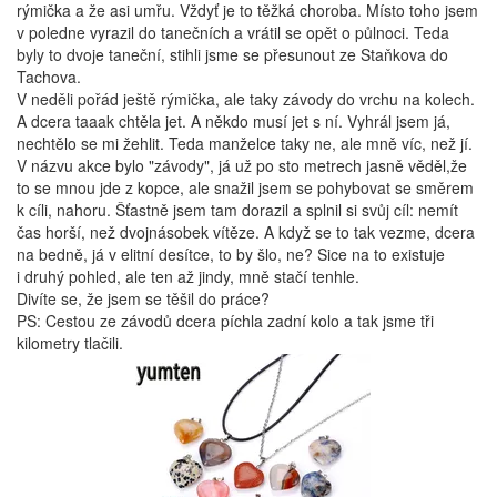
rýmička a že asi umřu. Vždyť je to těžká choroba. Místo toho jsem
v poledne vyrazil do tanečních a vrátil se opět o půlnoci. Teda
byly to dvoje taneční, stihli jsme se přesunout ze Staňkova do
Tachova.
V neděli pořád ještě rýmička, ale taky závody do vrchu na kolech.
A dcera taaak chtěla jet. A někdo musí jet s ní. Vyhrál jsem já,
nechtělo se mi žehlit. Teda manželce taky ne, ale mně víc, než jí.
V názvu akce bylo "závody", já už po sto metrech jasně věděl,že
to se mnou jde z kopce, ale snažil jsem se pohybovat se směrem
k cíli, nahoru. Šťastně jsem tam dorazil a splnil si svůj cíl: nemít
čas horší, než dvojnásobek vítěze. A když se to tak vezme, dcera
na bedně, já v elitní desítce, to by šlo, ne? Sice na to existuje
i druhý pohled, ale ten až jindy, mně stačí tenhle.
Divíte se, že jsem se těšil do práce?
PS: Cestou ze závodů dcera píchla zadní kolo a tak jsme tři
kilometry tlačili.