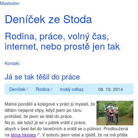
Mastodon
Deníček ze Stoda
Rodina, práce, volný čas,
internet, nebo prostě jen tak
Kontakt
Já se tak těšil do práce
Deníček
/
Rodina
/
trvalý odkaz
06. 10. 2014
Máme pondělí a kolegové v práci si mysleli, že
dělám nejapné vtipy, když jsem po ránu
prohlásil, že jsem se těšil do práce.
No jo, ale když já se v pátek vrátil z práce,
abych v šest šel do tanečních a vrátil se o půlnoci. Prodloužená
na
téma hippies
. V sobotu jsem vstal a zjisitil, že na mě přišla