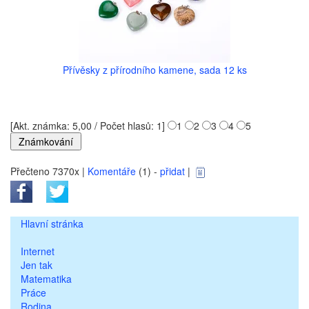
Přívěsky z přírodního kamene, sada 12 ks
[Akt. známka: 5,00 / Počet hlasů: 1]
1
2
3
4
5
Přečteno 7370x |
Komentáře
(1) -
přidat
|
Hlavní stránka
Internet
Jen tak
Matematika
Práce
Rodina