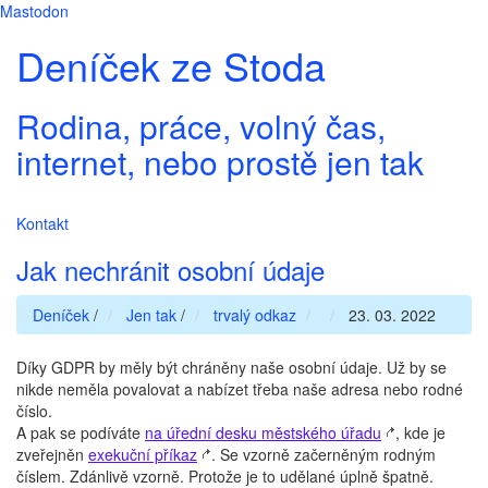
Mastodon
Deníček ze Stoda
Rodina, práce, volný čas,
internet, nebo prostě jen tak
Kontakt
Jak nechránit osobní údaje
Deníček
/
Jen tak
/
trvalý odkaz
23. 03. 2022
Díky GDPR by měly být chráněny naše osobní údaje. Už by se
nikde neměla povalovat a nabízet třeba naše adresa nebo rodné
číslo.
A pak se podíváte
na úřední desku městského úřadu
, kde je
zveřejněn
exekuční příkaz
. Se vzorně začerněným rodným
číslem. Zdánlivě vzorně. Protože je to udělané úplně špatně.