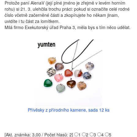
Protože paní AlenaV (její plné jméno je zřejmě v levém horním
rohu) si 21. 3. ulehčila trochu práci: pokud si označíte celé rodné
číslo včetně začerněné části a zkopírujete ho někam jinam,
uvidíte i tu část za lomítkem.
Milá firmo Exekutorský úřad Praha 3, měla bys s tím něco udělat.
Přívěsky z přírodního kamene, sada 12 ks
[Akt. známka: 3,00 / Počet hlasů: 2]
1
2
3
4
5