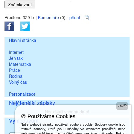
Přečteno 3291x |
Komentáře
(0) -
přidat
|
Hlavní stránka
Internet
Jen tak
Matematika
Práce
Rodina
Volný čas
Personalizace
Nejčtenější zápisky
Zavřít
Neexistuji vhodna data!
🍪 Používáme Cookies
Vyhledávání
Naše webové stránky používají soubory cookie. Soubory cookie jsou
textové soubory, které jsou ukládány ve webovém prohlížeči nebo
webovým prohlížečem v počítačovém systému uživatele. Pokud