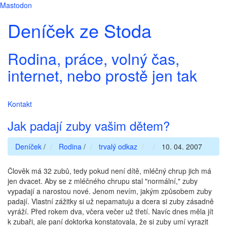
Mastodon
Deníček ze Stoda
Rodina, práce, volný čas,
internet, nebo prostě jen tak
Kontakt
Jak padají zuby vašim dětem?
Deníček
/
Rodina
/
trvalý odkaz
10. 04. 2007
Člověk má 32 zubů, tedy pokud není dítě, mléčný chrup jich má
jen dvacet. Aby se z mléčného chrupu stal "normální," zuby
vypadají a narostou nové. Jenom nevím, jakým způsobem zuby
padají. Vlastní zážitky si už nepamatuju a dcera si zuby zásadně
vyráží. Před rokem dva, včera večer už třetí. Navíc dnes měla jít
k zubaři, ale paní doktorka konstatovala, že si zuby umí vyrazit