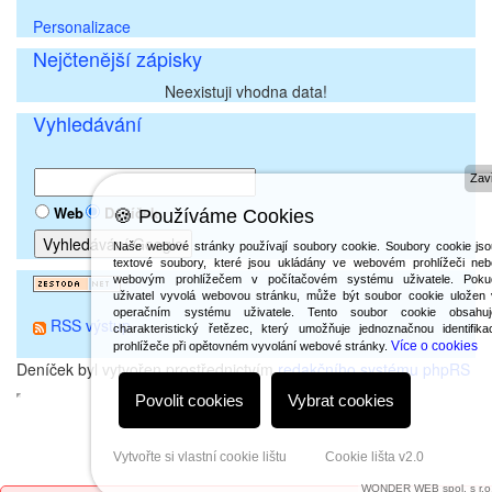
Personalizace
Nejčtenější zápisky
Neexistuji vhodna data!
Vyhledávání
Zavř
Web
Deníček
🍪 Používáme Cookies
Naše webové stránky používají soubory cookie. Soubory cookie jso
textové soubory, které jsou ukládány ve webovém prohlížeči neb
webovým prohlížečem v počítačovém systému uživatele. Poku
uživatel vyvolá webovou stránku, může být soubor cookie uložen 
operačním systému uživatele. Tento soubor cookie obsahuj
RSS výstup
charakteristický řetězec, který umožňuje jednoznačnou identifika
Více o cookies
prohlížeče při opětovném vyvolání webové stránky.
Deníček byl vytvořen prostřednictvím
redakčního systému phpRS
Povolit cookies
Vybrat cookies
Vytvořte si vlastní cookie lištu
Cookie lišta v2.0
WONDER WEB spol. s r.o