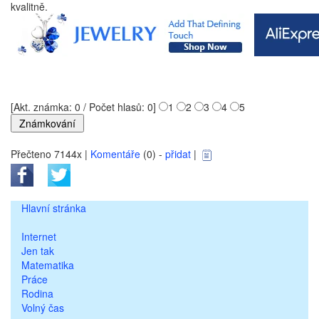
kvalitně.
[Akt. známka: 0 / Počet hlasů: 0]
1
2
3
4
5
Přečteno 7144x |
Komentáře
(0) -
přidat
|
Hlavní stránka
Internet
Jen tak
Matematika
Práce
Rodina
Volný čas