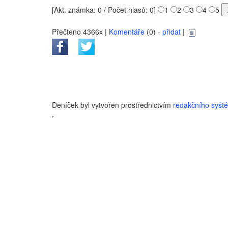
[Akt. známka: 0 / Počet hlasů: 0]
1
2
3
4
5
Přečteno 4366x |
Komentáře
(0) -
přidat
|
Deníček byl vytvořen prostřednictvím
redakčního sys