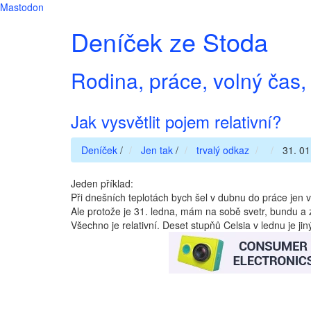
Mastodon
Deníček ze Stoda
Rodina, práce, volný čas, 
Jak vysvětlit pojem relativní?
Deníček
/
Jen tak
/
trvalý odkaz
31. 01
Jeden příklad:
Při dnešních teplotách bych šel v dubnu do práce jen v
Ale protože je 31. ledna, mám na sobě svetr, bundu a z
Všechno je relativní. Deset stupňů Celsia v lednu je ji