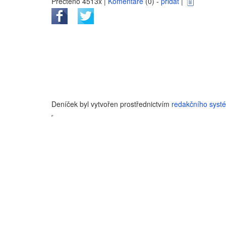
Přečteno 4513x |
Komentáře
(0) -
přidat
|
Deníček byl vytvořen prostřednictvím
redakčního sys