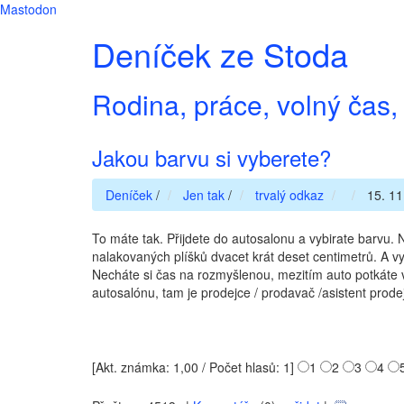
Mastodon
Deníček ze Stoda
Rodina, práce, volný čas, 
Jakou barvu si vyberete?
Deníček
/
Jen tak
/
trvalý odkaz
15. 11
To máte tak. Přijdete do autosalonu a vybirate barvu. 
nalakovaných plíšků dvacet krát deset centimetrů. A vy
Necháte si čas na rozmyšlenou, mezitím auto potkáte v j
autosalónu, tam je prodejce / prodavač /asistent pro
[Akt. známka: 1,00 / Počet hlasů: 1]
1
2
3
4