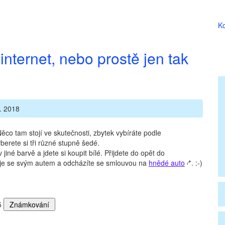
Ko
internet, nebo prostě jen tak
. 2018
Něco tam stojí ve skutečnosti, zbytek vybíráte podle
berete si tři různé stupně šedé.
iné barvě a jdete si koupit bílé. Přijdete do opět do
deje se svým autem a odcházíte se smlouvou na
hnědé auto
. :-)
5