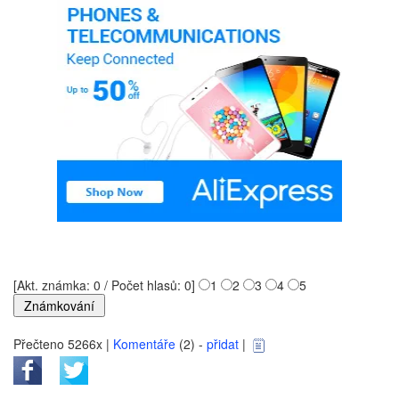
[Akt. známka: 0 / Počet hlasů: 0]
1
2
3
4
5
Přečteno 5266x |
Komentáře
(2) -
přidat
|