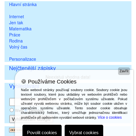
Hlavní stránka
Internet
Jen tak
Matematika
Práce
Rodina
Volný čas
Personalizace
Nejčtenější zápisky
Zavřít
Neexistuji vhodna data!
🍪 Používáme Cookies
Vyhledávání
Naše webové stránky používají soubory cookie. Soubory cookie jsou
textové soubory, které jsou ukládány ve webovém prohlížeči nebo
webovým prohlížečem v počítačovém systému uživatele. Pokud
uživatel vyvolá webovou stránku, může být soubor cookie uložen v
operačním systému uživatele. Tento soubor cookie obsahuje
Web
Deníček
charakteristický řetězec, který umožňuje jednoznačnou identifikaci
Více o cookies
prohlížeče při opětovném vyvolání webové stránky.
Povolit cookies
Vybrat cookies