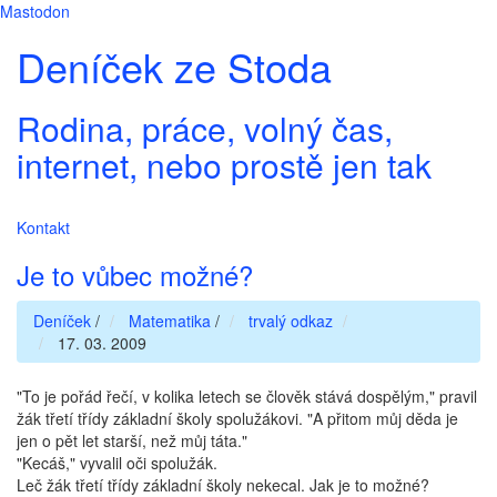
Mastodon
Deníček ze Stoda
Rodina, práce, volný čas,
internet, nebo prostě jen tak
Kontakt
Je to vůbec možné?
Deníček
/
Matematika
/
trvalý odkaz
17. 03. 2009
"To je pořád řečí, v kolika letech se člověk stává dospělým," pravil
žák třetí třídy základní školy spolužákovi. "A přitom můj děda je
jen o pět let starší, než můj táta."
"Kecáš," vyvalil oči spolužák.
Leč žák třetí třídy základní školy nekecal. Jak je to možné?