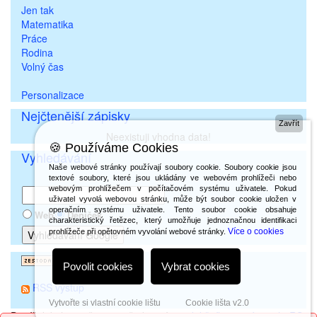
Jen tak
Matematika
Práce
Rodina
Volný čas
Personalizace
Nejčtenější zápisky
Zavřít
Neexistuji vhodna data!
🍪 Používáme Cookies
Vyhledávání
Naše webové stránky používají soubory cookie. Soubory cookie jsou
textové soubory, které jsou ukládány ve webovém prohlížeči nebo
webovým prohlížečem v počítačovém systému uživatele. Pokud
uživatel vyvolá webovou stránku, může být soubor cookie uložen v
operačním systému uživatele. Tento soubor cookie obsahuje
Web
Deníček
charakteristický řetězec, který umožňuje jednoznačnou identifikaci
Více o cookies
prohlížeče při opětovném vyvolání webové stránky.
Povolit cookies
Vybrat cookies
RSS výstup
Vytvořte si vlastní cookie lištu
Cookie lišta v2.0
Deníček byl vytvořen prostřednictvím
redakčního systému phpRS