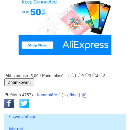
[Akt. známka: 5,00 / Počet hlasů: 1]
1
2
3
4
5
Přečteno 4757x |
Komentáře
(1) -
přidat
|
Hlavní stránka
Internet